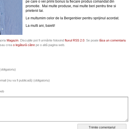
pe care o vei primi bonus la fiecare produs comandat din
promotie. Mai multe produse, mai multe beri pentru tine si
prietenii tai.
Le multumim celor de la Bergenbier pentru sprijinul acordat.
La multi ani, baieti!
goria
Magazin
. Discuțiile pot fi urmărite folosind
fluxul RSS 2.0
. Se poate
lăsa un comentariu
sau crea
o legătură către
pe o altă pagina web.
obligatoriu)
ail (nu va fi publicată) (obligatoriu)
web