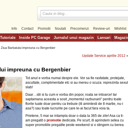
Info
Contact
Promotii
Noutati
Precomenzi
Review-uri
Wishlist
Tutoriale
Inside PC Garage
Jurnalul unui magazin
Lansari
Magazi
 Ziua Barbatului impreuna cu Bergenbier
Update Service aprilie 2012
lui impreuna cu Bergenbier
Tot anul e vorba numai despre ele. Vor sa fie rasfatate, protejate,
ascultate, complimentate etc si au mereu o scuza: reprezinta sexul
slab!
Daar…stii si tu cum e vorba din popor, roata se intoarce! Iar
saptamana aceasta a sosit „momentul razbunarii” pentru toate
florile luate doar pentru ca trebuie (iti amintesti de 8 martie, nu-i
asa?) sau toate lucrurile pe care le-ai facut fara voia ta.
Prietene, 5 mai se intampla doar o data la 365 de zile! Asa ca ti-
am pregatit o
promotie
dedicata. Pe scurt, iti aprindem setea cu
super promotiile pregatite peste weekend si o stingem cu berea