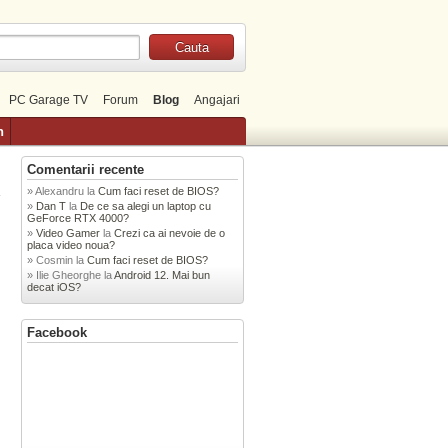
PC Garage TV
Forum
Blog
Angajari
n
Comentarii recente
Alexandru
la
Cum faci reset de BIOS?
»
Dan T
la
De ce sa alegi un laptop cu
GeForce RTX 4000?
Video Gamer
la
Crezi ca ai nevoie de o
placa video noua?
Cosmin
la
Cum faci reset de BIOS?
Ilie Gheorghe
la
Android 12. Mai bun
decat iOS?
Facebook