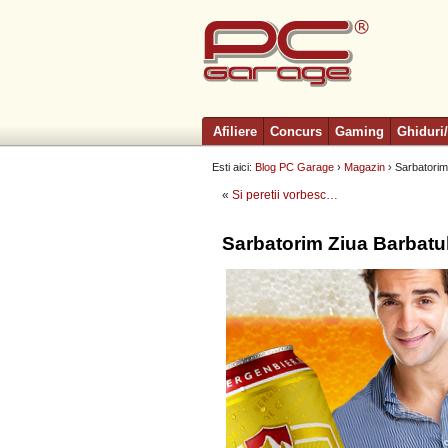
Afiliere
Concurs
Gaming
Ghiduri/
Esti aici:
Blog PC Garage
›
Magazin
› Sarbatorim
«
Si peretii vorbesc…
Sarbatorim Ziua Barbatu